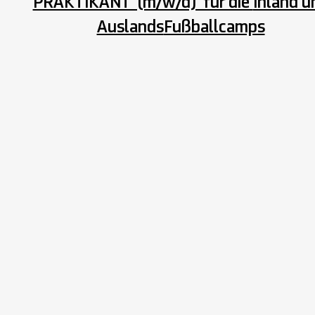
PRAKTIKANT (m/w/d) für die
Inland u
Auslands
Fußballcamps