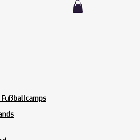
s Fußballcamps
lands