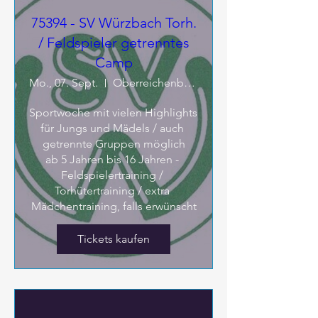
75394 - SV Würzbach Torh.
/ Feldspieler getrenntes
Camp
Mo., 07. Sept.
Oberreichenbach
Sportwoche mit vielen Highlights 

für Jungs und Mädels / auch 
getrennte Gruppen möglich

ab 5 Jahren bis 16 Jahren - 
Feldspielertraining / 
Torhütertraining / extra 
Mädchentraining, falls erwünscht
Tickets kaufen