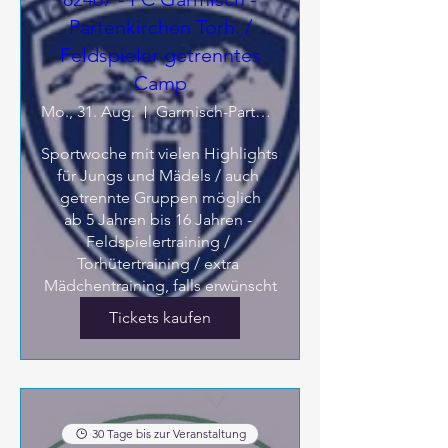
Partenkirchen Torh. /
Feldspieler getrenntes
Camp
Mo., 31. Aug.
Garmisch-Partenkirchen
Sportwoche mit vielen Highlights 

für Jungs und Mädels / auch 
getrennte Gruppen möglich

ab 5 Jahren bis 16 Jahren - 
Feldspielertraining / 
Torhütertraining / extra 
Mädchentraining, falls erwünscht
Tickets kaufen
30 Tage bis zur Veranstaltung