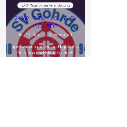
34 Tage bis zur Veranstaltung
21369 - 5 Tages Camp SV
GÖHRDE
Fr., 11. Sept.
Nahrendorf
Sportwoche mit vielen Highlights 

für Jungs und Mädels / auch 
getrennte Gruppen möglich

ab 5 Jahren bis 16 Jahren - 
Feldspielertraining / 
Torhütertraining / extra 
Mädchentraining, falls erwünscht
Tickets kaufen